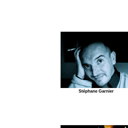
Stéphane Garnier