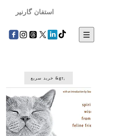
استفان گارنیر
خرید سریع &gt;