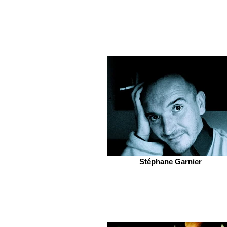
Stéphane Garnier