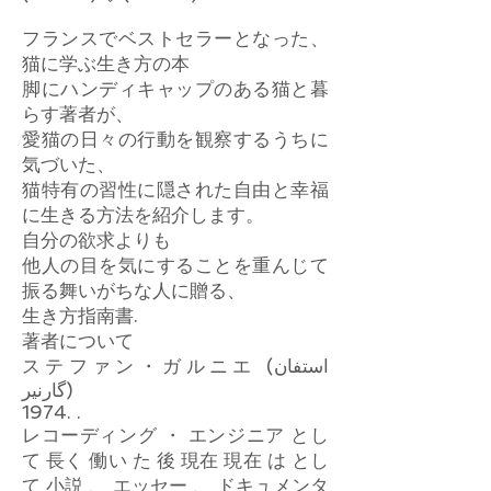
フランスでベストセラーとなった、
猫に学ぶ生き方の本
脚にハンディキャップのある猫と暮
らす著者が、
愛猫の日々の行動を観察するうちに
気づいた、
猫特有の習性に隠された自由と幸福
に生きる方法を紹介します。
自分の欲求よりも
他人の目を気にすることを重んじて
振る舞いがちな人に贈る、
生き方指南書.
著者について
ステファン・ガルニエ (استفان
گارنیر)
1974. .
レコーディング ・ エンジニア とし
て 長く 働い た 後 現在 現在 は とし
て 小説 、 エッセー 、 ドキュメンタ