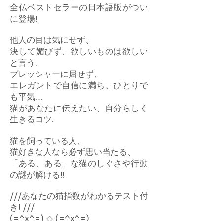
全仏ベストセラーの日本語版がつい
に登場!
他人の目は気にせず、
決して媚びず、欲しいものは欲しい
と言う、
プレッシャーに屈せず、
エレガントで自信に満ち、ひとりで
も平気…
猫があなたに伝えたい、自分らしく
生きるコツ.
猫を飼っている人、
猫好きな人なら必ず思い当たる、
「ある、ある」な猫のしぐさや行動
の謎が解ける!!
///あなたの猫指数がわかるテスト付
き! ///
(=^x^=) ◇ (=^x^=)