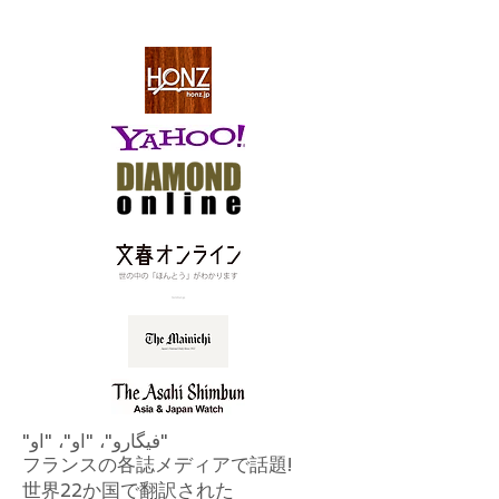
"فیگارو"، "او"، "او"
フランスの各誌メディアで話題!
世界22か国で翻訳された