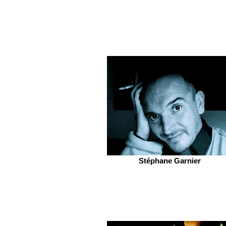
Stéphane Garnier