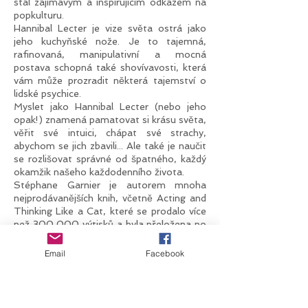
stal zajímavým a inspirujícím odkazem na
popkulturu.
Hannibal Lecter je vize světa ostrá jako
jeho kuchyňské nože. Je to tajemná,
rafinovaná, manipulativní a mocná
postava schopná také shovívavosti, která
vám může prozradit některá tajemství o
lidské psychice.
Myslet jako Hannibal Lecter (nebo jeho
opak!) znamená pamatovat si krásu světa,
věřit své intuici, chápat své strachy,
abychom se jich zbavili... Ale také je naučit
se rozlišovat správné od špatného, každý
okamžik našeho každodenního života.
Stéphane Garnier je autorem mnoha
nejprodávanějších knih, včetně Acting and
Thinking Like a Cat, které se prodalo více
než 300 000 výtisků a byla přeložena po
celém světě!
Email
Facebook