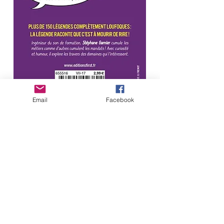
Email
Facebook
Objevte v malé „à la con“ kolekci to
nejlepší z bláznivých a nekonvenčních
legend!
Legenda praví, že v den distribuce mozků
většina fotbalistů odešla čurat.
Legenda praví, že když uvidíte bílou kachnu
uprostřed jezera, je to často znamení.