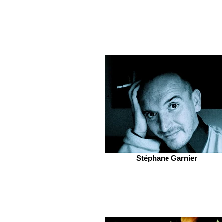
Stéphane Garnier