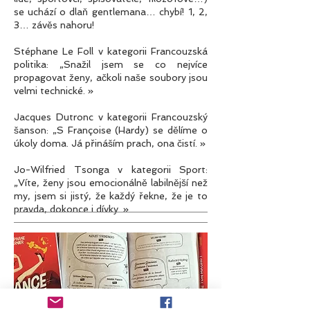
se uchází o dlaň gentlemana… chybí! 1, 2,
3… závěs nahoru!
Stéphane Le Foll v kategorii Francouzská
politika: „Snažil jsem se co nejvíce
propagovat ženy, ačkoli naše soubory jsou
velmi technické. »
Jacques Dutronc v kategorii Francouzský
šanson: „S Françoise (Hardy) se dělíme o
úkoly doma. Já přináším prach, ona čistí. »
Jo-Wilfried Tsonga v kategorii Sport:
„Víte, ženy jsou emocionálně labilnější než
my, jsem si jistý, že každý řekne, že je to
pravda, dokonce i dívky. »