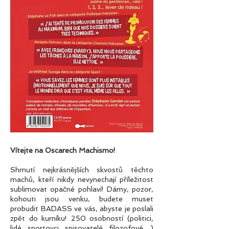
Vítejte na Oscarech Machismo!
Shrnutí nejkrásnějších skvostů těchto
machů, kteří nikdy nevynechají příležitost
sublimovat opačné pohlaví! Dámy, pozor,
kohouti jsou venku, budete muset
probudit BADASS ve vás, abyste je poslali
zpět do kurníku! 250 osobností (politici,
lidé, sportovci, spisovatelé, filozofové…)