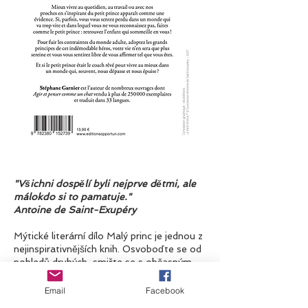
"Všichni dospělí byli nejprve dětmi, ale
málokdo si to pamatuje."
Antoine de Saint-Exupéry
Mýtické literární dílo Malý princ je jednou z
nejinspirativnějších knih. Osvoboďte se od
pohledů druhých, smiřte se s občasným
nepochopením, dopřejte si čas žít, umět
milovat a zůstat pokorní... Poučení malého
Email
Facebook
prince se skrývá v srdci stránek této