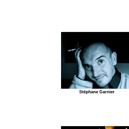
Stéphane Garnier