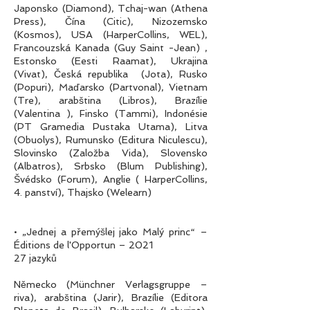
Japonsko (Diamond), Tchaj-wan (Athena
Press), Čína (Citic), Nizozemsko
(Kosmos), USA (HarperCollins, WEL),
Francouzská Kanada (Guy Saint -Jean) ,
Estonsko (Eesti Raamat), Ukrajina
(Vivat), Česká republika (Jota), Rusko
(Popuri), Maďarsko (Partvonal), Vietnam
(Tre), arabština (Libros), Brazílie
(Valentina ), Finsko (Tammi), Indonésie
(PT Gramedia Pustaka Utama), Litva
(Obuolys), Rumunsko (Editura Niculescu),
Slovinsko (Založba Vida), Slovensko
(Albatros), Srbsko (Blum Publishing),
Švédsko (Forum), Anglie ( HarperCollins,
4. panství), Thajsko (Welearn)
• „Jednej a přemýšlej jako Malý princ“ –
Éditions de l'Opportun – 2021
27 jazyků
Německo (Münchner Verlagsgruppe –
riva), arabština (Jarir), Brazílie (Editora