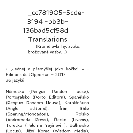
_cc781905-5cde-
3194 -bb3b-
136bad5cf58d_
Translations
(Kromě e-knihy, zvuku,
brožované vazby…)
• „Jednej a přemýšlej jako kočka! » -
Editions de l'Opportun – 2017
36 jazyků
Německo (Penguin Random House),
Portugalsko (Porto Editora), Španělsko
(Penguin Random House), Katalánština
(Angle Editorial), Írán, Itálie
(Sperling/Mondadori), Polsko
(Andromeda Press), Řecko (Livanis),
Turecko (Paloma Yayinevi ), Bulharsko
(Locus), Jižní Korea (Wisdom Media),