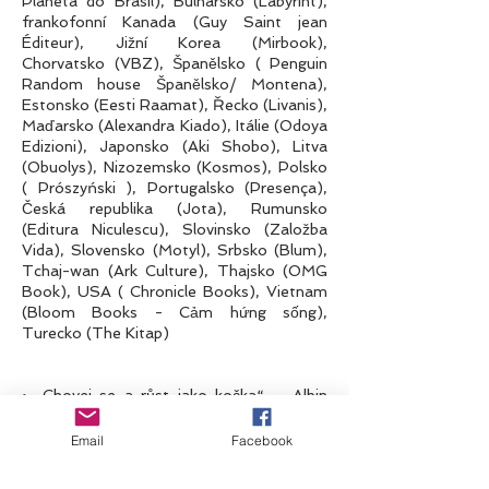
Planeta do Brasil), Bulharsko (Labyrint),
frankofonní Kanada (Guy Saint jean
Éditeur), Jižní Korea (Mirbook),
Chorvatsko (VBZ), Španělsko ( Penguin
Random house Španělsko/ Montena),
Estonsko (Eesti Raamat), Řecko (Livanis),
Maďarsko (Alexandra Kiado), Itálie (Odoya
Edizioni), Japonsko (Aki Shobo), Litva
(Obuolys), Nizozemsko (Kosmos), Polsko
( Prószyński ), Portugalsko (Presença),
Česká republika (Jota), Rumunsko
(Editura Niculescu), Slovinsko (Založba
Vida), Slovensko (Motyl), Srbsko (Blum),
Tchaj-wan (Ark Culture), Thajsko (OMG
Book), USA ( Chronicle Books), Vietnam
(Bloom Books - Cảm hứng sống),
Turecko (The Kitap)
• „Chovej se a růst jako kočka“ – Albin
Michel Youth – 2019
10 jazyků
Email
Facebook
Rumunsko (Polirom), Polsko