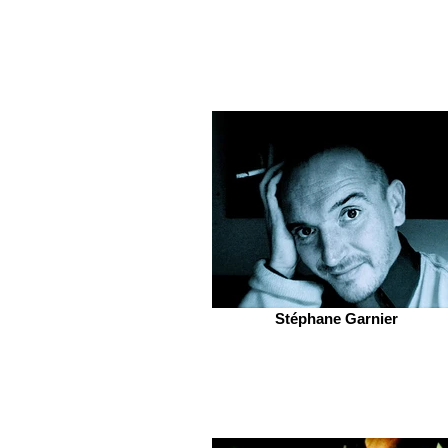
Stéphane Garnier