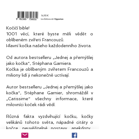
Kočičí bible!
1001 věcí, které byste měli vědět o
oblíbeném zvířeti Francouzů.
Hlavní kočka našeho každodenního života.
Od autora bestselleru „Jednej a přemýšlej
jako kočka“, Stéphana Garniera.
Kočka je oblíbeným zvířetem Francouzů a
miliony lidí ji nekonečně uctívají.
Autor bestselleru „Jednej a přemýšlej jako
kočka“, Stéphane Garnier, shromáždil v
„Catissime“ všechny informace, které
milovníci koček rádi vědí.
Různá fakta vyzdvihující kočku, kočky
velikánů tohoto světa, nápadné citáty o
kočce, neuvěřitelné postavy, anekdoty...
každá stránka této knihy je napsána ke