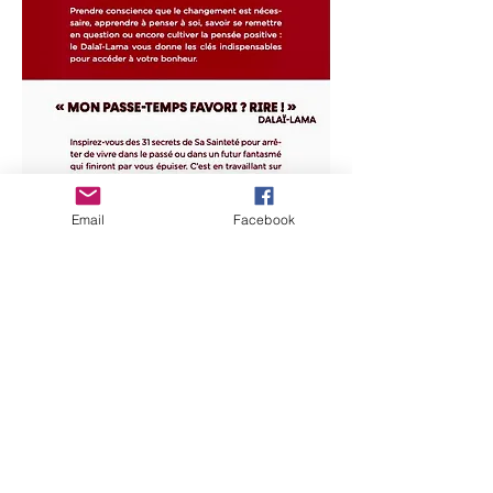
Email
Facebook
Vydejte se po stopách dalajlámy!
Budete-li se krok za krokem řídit filozofií
dalajlámy, uvědomíte si, jak životně
důležité je přestat žít v minulých a
budoucích projekcích.
Jaký je ale recept, jak přestat oscilovat
mezi včerejškem a zítřkem?
Dalajláma vám nabízí 31 svých tajemství,
která vás vedou k poznání přítomného