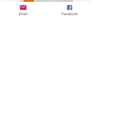
Email
Facebook
Výňatky z
„Jak žít
jako kočka“
použité
pro
uvítacího
průvodce
japonské
univerzity
Takushoku
University
– Blue
Moon, Ltd
- 2020