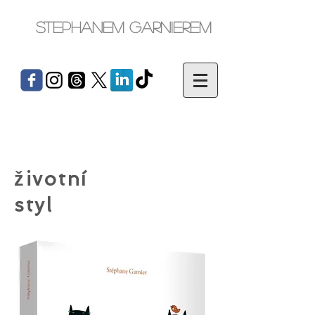
Stephanem Garnierem
životní
styl