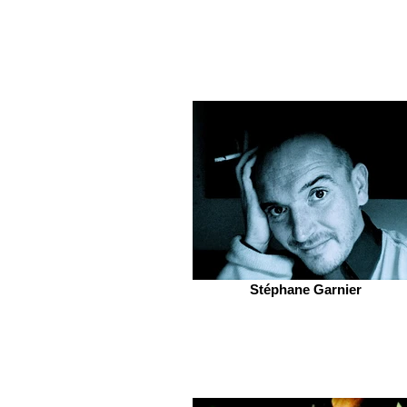
Stéphane Garnier