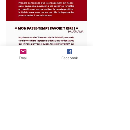
Email
Facebook
Vydejte se po stopách dalajlámy!
Budete-li se krok za krokem řídit filozofií
dalajlámy, uvědomíte si, jak životně
důležité je přestat žít v minulých a
budoucích projekcích.
Jaký je ale recept, jak přestat oscilovat
mezi včerejškem a zítřkem?
Dalajláma vám nabízí 31 svých tajemství,
která vás vedou k poznání přítomného