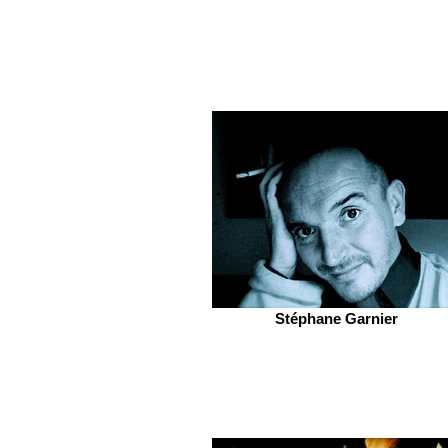
Stéphane Garnier