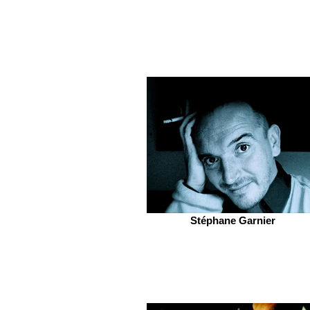
Stéphane Garnier