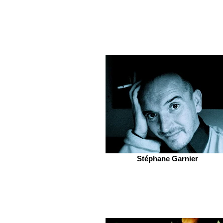
Stéphane Garnier