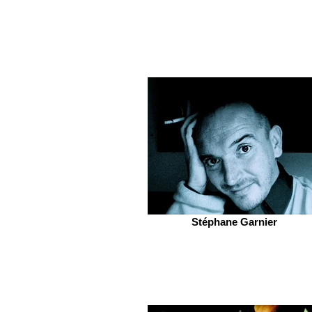
Stéphane Garnier