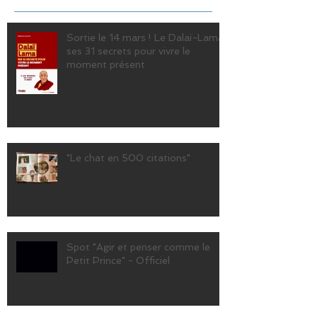
Sortie le 14 mars ! Le Dalaï-Lama,
ses 31 secrets pour vivre le
moment présent
"Le chat en 500 citations"
Spot "Agir et penser comme le
Petit Prince" - Officiel