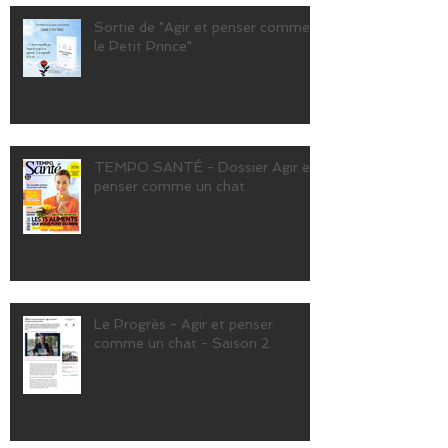
Sortie de "Agir et penser comme
le Petit Prince"
TEMPO SANTÉ - Dossier Agir et
penser comme un chat
Le Progrès - Agir et penser
comme un chat - Saison 2