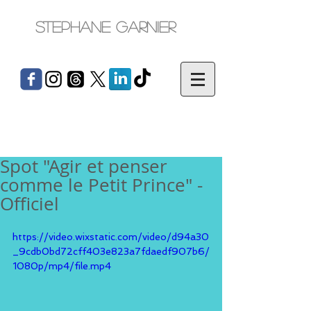
Stephane Garnier
Spot "Agir et penser
comme le Petit Prince" -
Officiel
https://video.wixstatic.com/video/d94a30
_9cdb0bd72cff403e823a7fdaedf907b6/
1080p/mp4/file.mp4