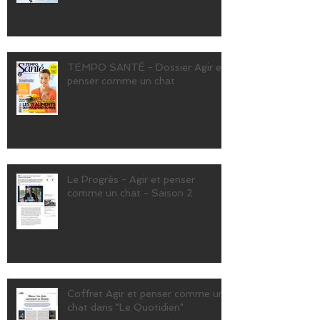
TEMPO SANTÉ - Dossier Agir et
penser comme un chat
Le Progrès - Agir et penser
comme un chat - Saison 2
Coffret Agir et penser comme un
chat dans "Le Quotidien"