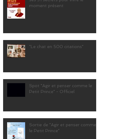
moment présent
"Le chat en 500 citations"
Spot "Agir et penser comme le
Petit Prince" - Officiel
Sortie de "Agir et penser comme
le Petit Prince"