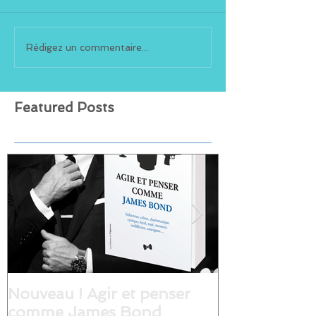
Rédigez un commentaire...
Featured Posts
Nouveau ! Agir et penser
CNEWS - C'é
comme James Bond