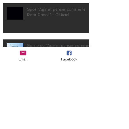
Spot "Agir et penser comme le
Petit Prince" - Officiel
Sortie de "Agir et penser comme
le Petit Prince"
Email
Facebook
TEMPO SANTÉ - Dossier Agir et
penser comme un chat