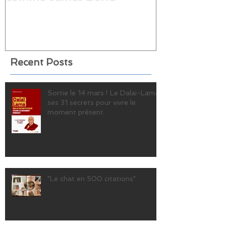
Recent Posts
Sortie le 14 mars ! Le Dalaï-Lama,
ses 31 secrets pour vivre le
moment présent
"Le chat en 500 citations"